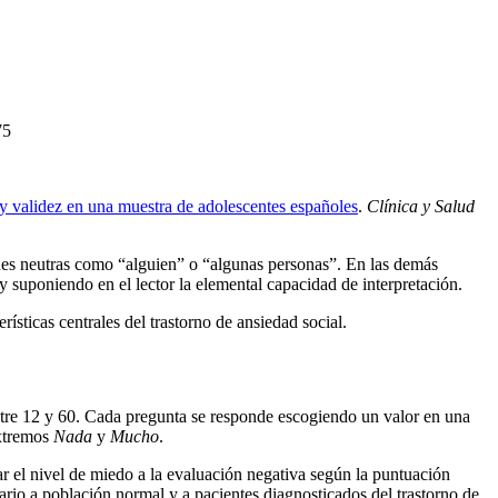
75
 y validez en una muestra de adolescentes españoles
.
Clínica y Salud
iones neutras como “alguien” o “algunas personas”. En las demás
 y suponiendo en el lector la elemental capacidad de interpretación.
ísticas centrales del trastorno de ansiedad social.
ntre 12 y 60. Cada pregunta se responde escogiendo un valor en una
extremos
Nada
y
Mucho
.
car el nivel de miedo a la evaluación negativa según la puntuación
ario a población normal y a pacientes diagnosticados del trastorno de