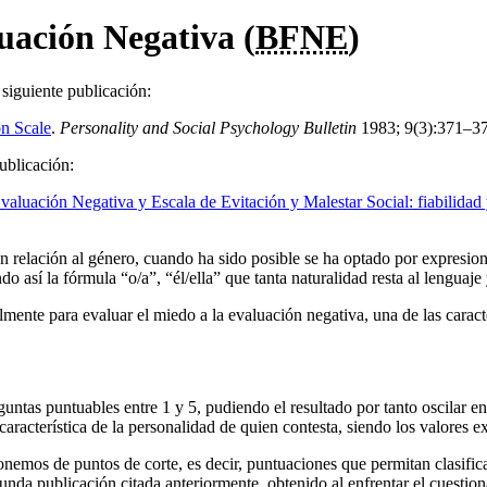
uación Negativa (
BFNE
)
siguiente publicación:
on Scale
.
Personality and Social Psychology Bulletin
1983; 9(3):371–3
publicación:
valuación Negativa y Escala de Evitación y Malestar Social: fiabilidad
 En relación al género, cuando ha sido posible se ha optado por expres
o así la fórmula “o/a”, “él/ella” que tanta naturalidad resta al lenguaje
ente para evaluar el miedo a la evaluación negativa, una de las caracter
ntas puntuables entre 1 y 5, pudiendo el resultado por tanto oscilar e
 característica de la personalidad de quien contesta, siendo los valores 
sponemos de puntos de corte, es decir, puntuaciones que permitan clasifi
nda publicación citada anteriormente, obtenido al enfrentar el cuestion