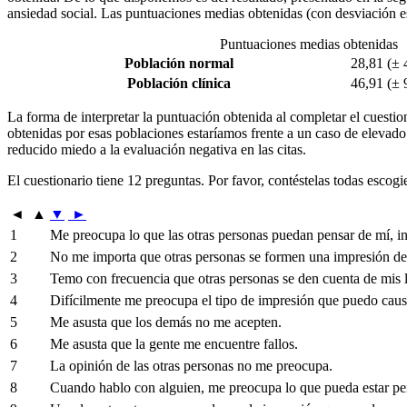
ansiedad social. Las puntuaciones medias obtenidas (con desviación est
Puntuaciones medias obtenidas
Población normal
28,81 (± 
Población clínica
46,91 (± 
La forma de interpretar la puntuación obtenida al completar el cuestion
obtenidas por esas poblaciones estaríamos frente a un caso de elevado m
reducido miedo a la evaluación negativa en las citas.
El cuestionario tiene 12 preguntas. Por favor, contéstelas todas escogi
◄
▲
▼
►
1
Me preocupa lo que las otras personas puedan pensar de mí, i
2
No me importa que otras personas se formen una impresión de
3
Temo con frecuencia que otras personas se den cuenta de mis l
4
Difícilmente me preocupa el tipo de impresión que puedo causa
5
Me asusta que los demás no me acepten.
6
Me asusta que la gente me encuentre fallos.
7
La opinión de las otras personas no me preocupa.
8
Cuando hablo con alguien, me preocupa lo que pueda estar p