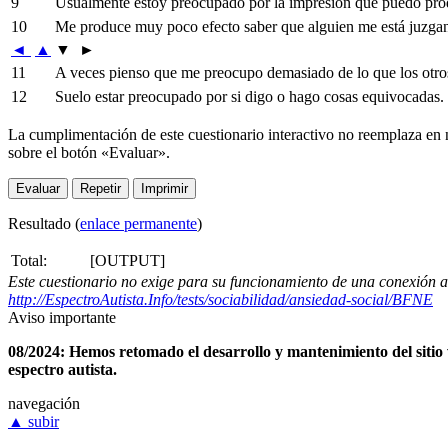
9
Usualmente estoy preocupado por la impresión que puedo prod
10
Me produce muy poco efecto saber que alguien me está juzga
◄
▲
▼
►
11
A veces pienso que me preocupo demasiado de lo que los otro
12
Suelo estar preocupado por si digo o hago cosas equivocadas.
La cumplimentación de este cuestionario interactivo no reemplaza en n
sobre el botón «Evaluar».
Resultado (
enlace permanente
)
Total:
[OUTPUT]
Este cuestionario no exige para su funcionamiento de una conexión a I
http://EspectroAutista.Info/tests/sociabilidad/ansiedad-social/BFNE
Aviso importante
08/2024: Hemos retomado el desarrollo y mantenimiento del sitio 
espectro autista.
navegación
▲
subir